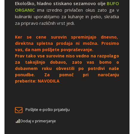
Ekološko, hladno stiskano sezamovo olje
BUFO
ORGANIC
ima izredno privlačen okus zato ga v
kulinariki uporabljamo za kuhanje in peko, skratka
za pripravo različnih vrst jedi.
Ker se cene surovin spreminjajo dnevno,
direktna spletna prodaja ni možna. Prosimo
vas, da nam pošljete povpraševanje.
Prav tako vse surovine niso vedno na razpolago
za takojšnjo dobavo, zato vas bomo o
dobavnem roku obvestili po potrdivi naše
ponudbe.
Za pomoč pri naročanju
preberite:
NAVODILA
Pošljite e-pošto prijatelju
Dodaj v primerjanje