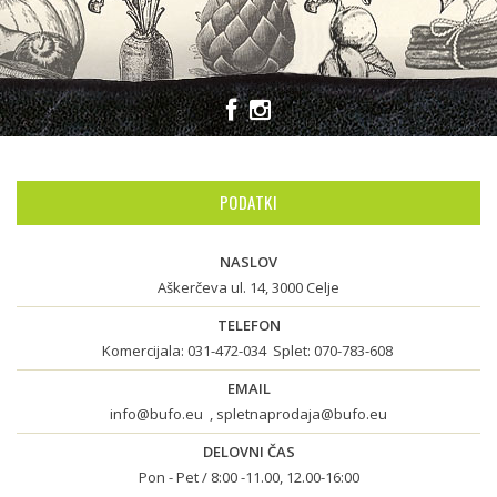
PODATKI
NASLOV
Aškerčeva ul. 14, 3000 Celje
TELEFON
Komercijala:
031-472-034
Splet:
070-783-608
EMAIL
info@bufo.eu
,
spletnaprodaja@bufo.eu
DELOVNI ČAS
Pon - Pet / 8:00 -11.00, 12.00-16:00