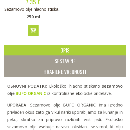
7,35 €
Sezamovo olje hladno stiskano BIO
250 ml
OPIS
SESTAVINE
HRANILNE VREDNOSTI
OSNOVNI PODATKI:
Ekološko, hladno stiskano
sezamovo
olje
BUFO ORGANIC
iz kontrolirane ekološke pridelave.
UPORABA:
Sezamovo olje BUFO ORGANIC Ima izredno
privlačen okus zato ga v kulinariki uporabljamo za kuhanje in
peko, skratka za pripravo različnih vrst jedi. Ekološko
sezamovo olje vsebuje naravni oksidant sezamol, ki olju