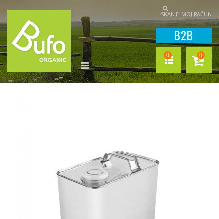
ISKANJE
MOJ RAČUN
B2B
0
0