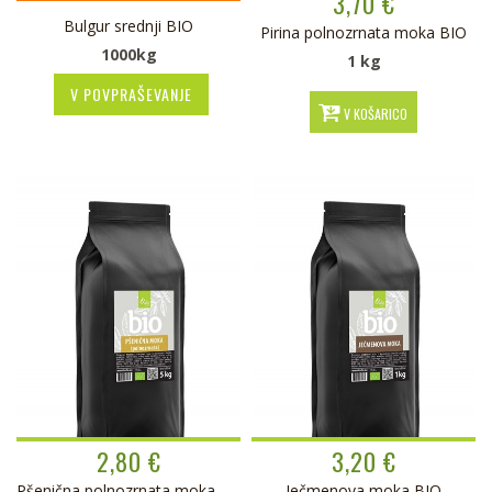
3,70 €
Bulgur srednji BIO
Pirina polnozrnata moka BIO
1000kg
1 kg
V POVPRAŠEVANJE
V KOŠARICO
2,80 €
3,20 €
Pšenična polnozrnata moka BIO
Ječmenova moka BIO