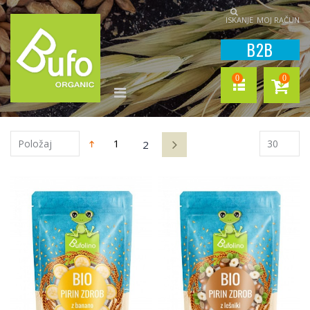
ISKANJE
MOJ RAČUN
B2B
0
0
1
2