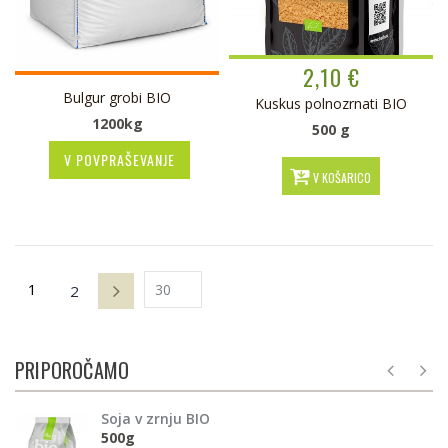
2,10 €
Bulgur grobi BIO
Kuskus polnozrnati BIO
1200kg
500 g
V POVPRAŠEVANJE
V KOŠARICO
1
2
PRIPOROČAMO
Soja v zrnju BIO
500g