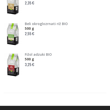
2,35 €
Beli okroglozrnati riž BIO
500 g
2,55 €
Fižol adzuki BIO
500 g
3,25 €