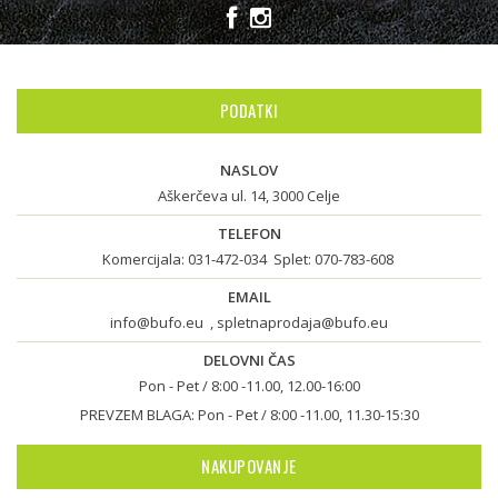
PODATKI
NASLOV
Aškerčeva ul. 14, 3000 Celje
TELEFON
Komercijala:
031-472-034
Splet:
070-783-608
EMAIL
info@bufo.eu
,
spletnaprodaja@bufo.eu
DELOVNI ČAS
Pon - Pet / 8:00 -11.00, 12.00-16:00
PREVZEM BLAGA: Pon - Pet / 8:00 -11.00, 11.30-15:30
NAKUPOVANJE