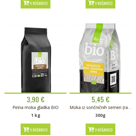
V KOŠARICO
V KOŠARICO
3,90 €
5,45 €
Pirina moka gladka BIO
Moka iz sončničnih semen (razmaščena) BIO
1 kg
300g
V KOŠARICO
V KOŠARICO