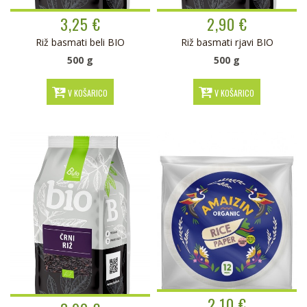
3,25 €
2,90 €
Riž basmati beli BIO
Riž basmati rjavi BIO
500 g
500 g
V KOŠARICO
V KOŠARICO
2,10 €