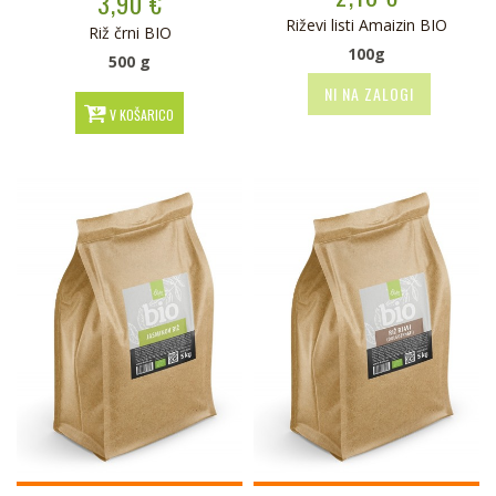
3,90 €
Riževi listi Amaizin BIO
Riž črni BIO
100g
500 g
NI NA ZALOGI
V KOŠARICO