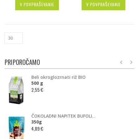
V POVPRAŠEVANJE
V POVPRAŠEVANJE
PRIPOROČAMO
Beli okroglozrnati riž BIO
500 g
2,55 €
ČOKOLADNI NAPITEK BUFOLINO BIO
350g
4,89 €