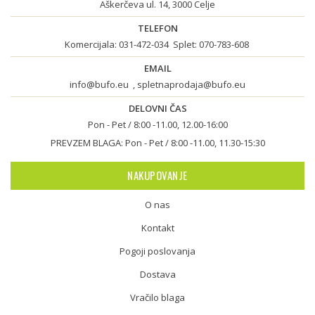
Aškerčeva ul. 14, 3000 Celje
TELEFON
Komercijala:
031-472-034
Splet:
070-783-608
EMAIL
info@bufo.eu
,
spletnaprodaja@bufo.eu
DELOVNI ČAS
Pon - Pet / 8:00 -11.00, 12.00-16:00
PREVZEM BLAGA: Pon - Pet / 8:00 -11.00, 11.30-15:30
NAKUPOVANJE
O nas
Kontakt
Pogoji poslovanja
Dostava
Vračilo blaga