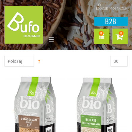
ISKANJE
MOJ RAČUN
B2B
0
0