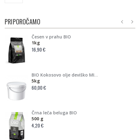
PRIPOROČAMO
Česen v prahu BIO
1kg
16,90 €
BIO Kokosovo olje deviško MINI BULK
5kg
60,00 €
Črna leča beluga BIO
500 g
4,20 €