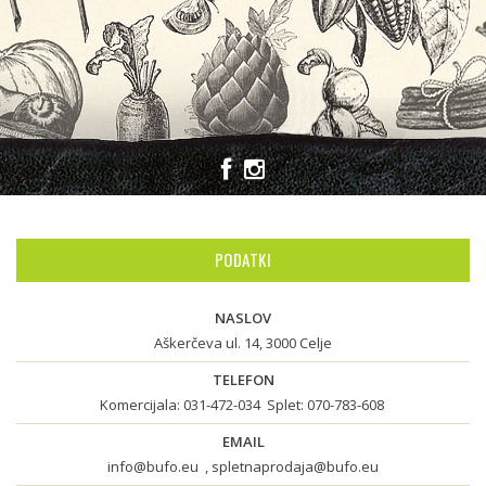
PODATKI
NASLOV
Aškerčeva ul. 14, 3000 Celje
TELEFON
Komercijala:
031-472-034
Splet:
070-783-608
EMAIL
info@bufo.eu
,
spletnaprodaja@bufo.eu