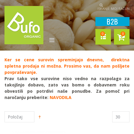
ISKANJE
MOJ RAČUN
B2B
0
0
Ker se cene surovin spreminjajo dnevno, direktna
spletna prodaja ni možna. Prosimo vas, da nam pošljete
povpraševanje.
Prav tako vse surovine niso vedno na razpolago za
takojšnjo dobavo, zato vas bomo o dobavnem roku
obvestili po potrdivi naše ponudbe.
Za pomoč pri
naročanju preberite:
NAVODILA