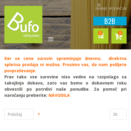
ISKANJE
MOJ RAČUN
B2B
0
0
Ker se cene surovin spreminjajo dnevno, direktna
spletna prodaja ni možna. Prosimo vas, da nam pošljete
povpraševanje.
Prav tako vse surovine niso vedno na razpolago za
takojšnjo dobavo, zato vas bomo o dobavnem roku
obvestili po potrdivi naše ponudbe.
Za pomoč pri
naročanju preberite:
NAVODILA