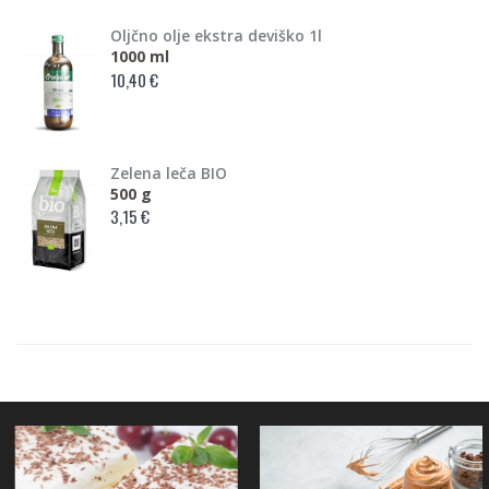
Oljčno olje ekstra deviško 1l
1000 ml
10,40 €
Zelena leča BIO
500 g
3,15 €