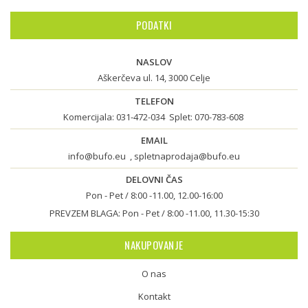
PODATKI
NASLOV
Aškerčeva ul. 14, 3000 Celje
TELEFON
Komercijala:
031-472-034
Splet:
070-783-608
EMAIL
info@bufo.eu
,
spletnaprodaja@bufo.eu
DELOVNI ČAS
Pon - Pet / 8:00 -11.00, 12.00-16:00
PREVZEM BLAGA: Pon - Pet / 8:00 -11.00, 11.30-15:30
NAKUPOVANJE
O nas
Kontakt