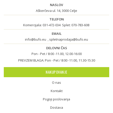
NASLOV
Aškerčeva ul. 14, 3000 Celje
TELEFON
Komercijala:
031-472-034
Splet:
070-783-608
EMAIL
info@bufo.eu
,
spletnaprodaja@bufo.eu
DELOVNI ČAS
Pon - Pet / 8:00 -11.00, 12.00-16:00
PREVZEM BLAGA: Pon - Pet / 8:00 -11.00, 11.30-15:30
NAKUPOVANJE
O nas
Kontakt
Pogoji poslovanja
Dostava