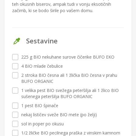
teh okusnih biserov, ampak tudi v vonju eksotičnih
začimb, ki se bodo širile po vašem domu.
Sestavine
225 g BIO nekuhane surove čičerike BUFO EKO
4 BIO mlade čebulice
2 stroka BIO česna ali 1 žlička BIO česna v prahu
BUFO ORGANIC
1 velika pest BIO svežega peteršilja ali 1 žlico BIO
sušenega peteršilja BUFO ORGANIC
1 pest BIO špinače
nekaj lističev sveže BIO mete (po želji)
sol in poper po okusu
1/2 žličke BIO pecilnega praška z vinskim kamnom