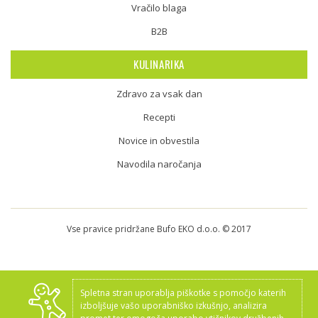
Vračilo blaga
B2B
KULINARIKA
Zdravo za vsak dan
Recepti
Novice in obvestila
Navodila naročanja
Vse pravice pridržane Bufo EKO d.o.o. © 2017
Spletna stran uporablja piškotke s pomočjo katerih
izboljšuje vašo uporabniško izkušnjo, analizira