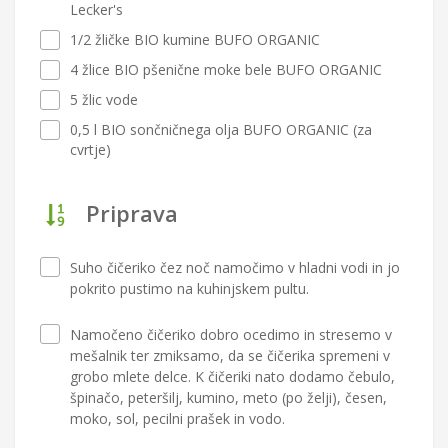
Lecker's
1/2 žličke BIO kumine BUFO ORGANIC
4 žlice BIO pšenične moke bele BUFO ORGANIC
5 žlic vode
0,5 l BIO sončničnega olja BUFO ORGANIC (za
cvrtje)
Priprava
Suho čičeriko čez noč namočimo v hladni vodi in jo
pokrito pustimo na kuhinjskem pultu.
Namočeno čičeriko dobro ocedimo in stresemo v
mešalnik ter zmiksamo, da se čičerika spremeni v
grobo mlete delce. K čičeriki nato dodamo čebulo,
špinačo, peteršilj, kumino, meto (po želji), česen,
moko, sol, pecilni prašek in vodo.