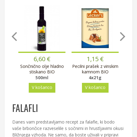
6,60 €
1,15 €
O
Sončnično olje hladno
Pecilni prašek z vinskim
Črn
stiskano BIO
kamnom BIO
500ml
4x21g
V košarico
V košarico
FALAFLI
Danes vam predstavljamo recept za falafle, ki bodo
vaše brbončice razveselile s sočnimi in hrustljavimi okusi
Bližnjega vzhoda. Ne samo, da boste uživali v pripravi