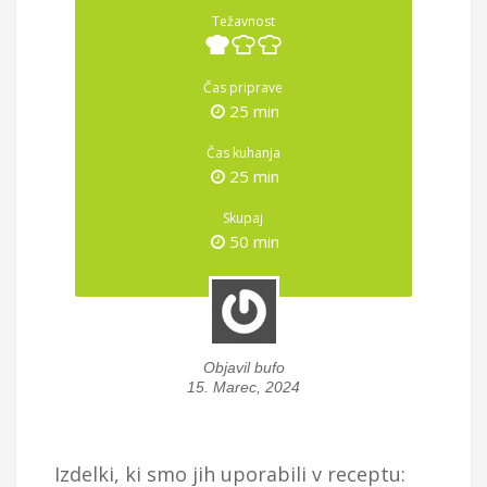
Težavnost
Čas priprave
25 min
Čas kuhanja
25 min
Skupaj
50 min
Objavil bufo
15. Marec, 2024
Izdelki, ki smo jih uporabili v receptu: