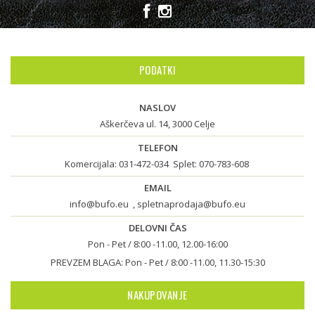
PODATKI
NASLOV
Aškerčeva ul. 14, 3000 Celje
TELEFON
Komercijala:
031-472-034
Splet:
070-783-608
EMAIL
info@bufo.eu
,
spletnaprodaja@bufo.eu
DELOVNI ČAS
Pon - Pet / 8:00 -11.00, 12.00-16:00
PREVZEM BLAGA: Pon - Pet / 8:00 -11.00, 11.30-15:30
NAKUPOVANJE