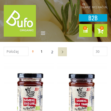
ISKANJE
MOJ RAČUN
B2B
0
0
1
2