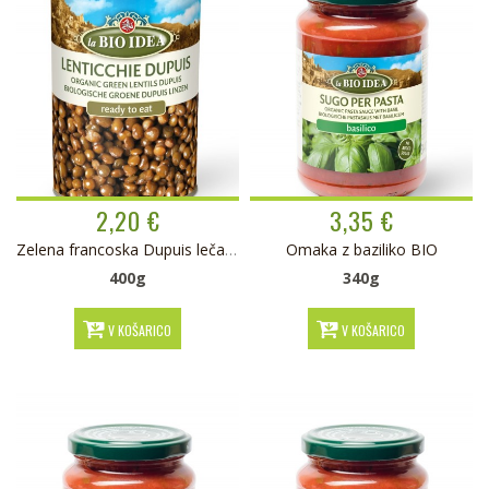
2,20 €
3,35 €
Zelena francoska Dupuis leča vložena BIO
Omaka z baziliko BIO
400g
340g
V KOŠARICO
V KOŠARICO