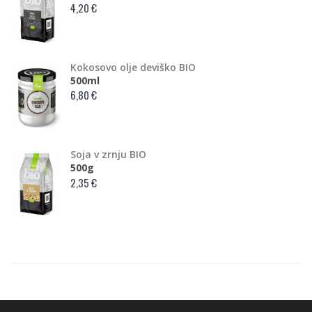
4,20 €
Kokosovo olje deviško BIO
500ml
6,80 €
Soja v zrnju BIO
500g
2,35 €