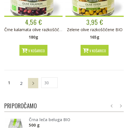
4,56 €
3,95 €
Črne kalamata olive razkoščičene BIO
Zelene olive razkoščičene BIO
180g
165g
V KOŠARICO
V KOŠARICO
1
2
PRIPOROČAMO
Črna leča beluga BIO
500 g