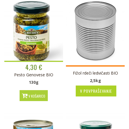
4,30 €
Fižol rdeči ledvičasti BIO
Pesto Genovese BIO
2,5kg
130g
V POVPRAŠEVANJE
V KOŠARICO