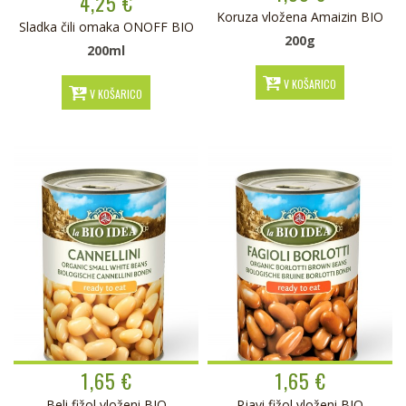
4,25 €
Koruza vložena Amaizin BIO
Sladka čili omaka ONOFF BIO
200g
200ml
V KOŠARICO
V KOŠARICO
1,65 €
1,65 €
Beli fižol vloženi BIO
Rjavi fižol vloženi BIO