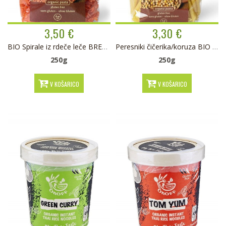
3,50 €
3,30 €
BIO Spirale iz rdeče leče BREZ GLUTENA
Peresniki čičerika/koruza BIO (brez glutena) 250g
250g
250g
V KOŠARICO
V KOŠARICO