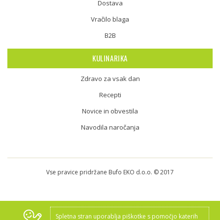
Dostava
Vračilo blaga
B2B
KULINARIKA
Zdravo za vsak dan
Recepti
Novice in obvestila
Navodila naročanja
Vse pravice pridržane Bufo EKO d.o.o. © 2017
Spletna stran uporablja piškotke s pomočjo katerih