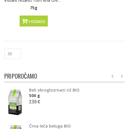
Instant rezanci Tom Kha ONOFF BIO
75g
V KOŠARICO
PRIPOROČAMO
Beli okroglozrnati riž BIO
500 g
2,55 €
Črna leča beluga BIO