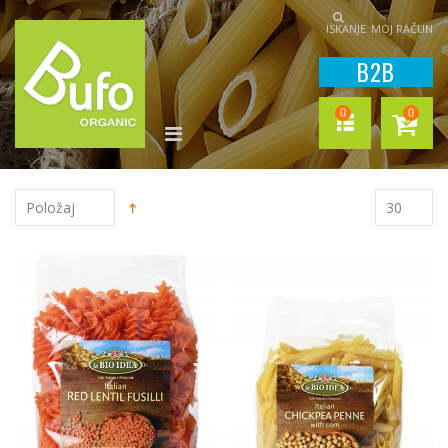
ISKANJE
MOJ RAČUN
B2B
0
0