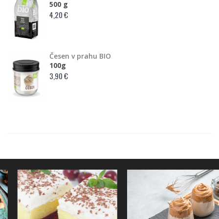
500 g
4,20 €
Česen v prahu BIO
100g
3,90 €