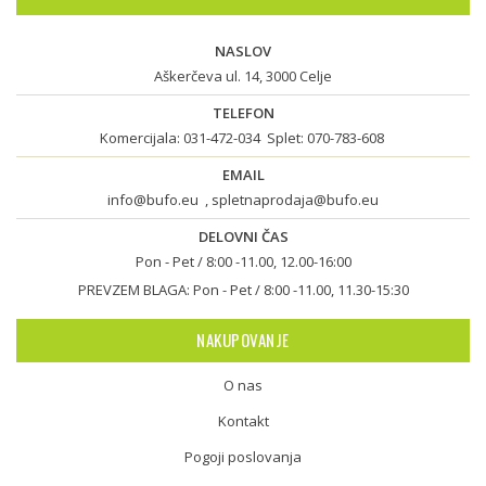
NASLOV
Aškerčeva ul. 14, 3000 Celje
TELEFON
Komercijala:
031-472-034
Splet:
070-783-608
EMAIL
info@bufo.eu
,
spletnaprodaja@bufo.eu
DELOVNI ČAS
Pon - Pet / 8:00 -11.00, 12.00-16:00
PREVZEM BLAGA: Pon - Pet / 8:00 -11.00, 11.30-15:30
NAKUPOVANJE
O nas
Kontakt
Pogoji poslovanja