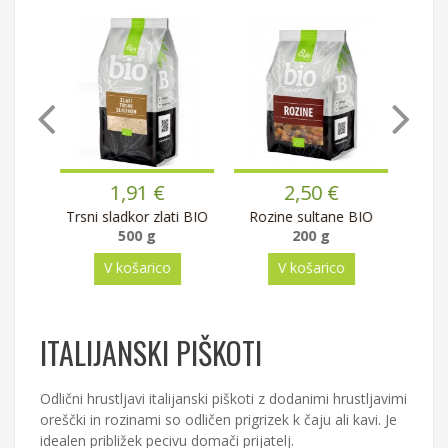
1,91 €
2,50 €
O
Trsni sladkor zlati BIO
Rozine sultane BIO
Peciln
500 g
200 g
V košarico
V košarico
ITALIJANSKI PIŠKOTI
Odlični hrustljavi italijanski piškoti z dodanimi hrustljavimi
oreščki in rozinami so odličen prigrizek k čaju ali kavi. Je
idealen približek pecivu domači prijatelj.