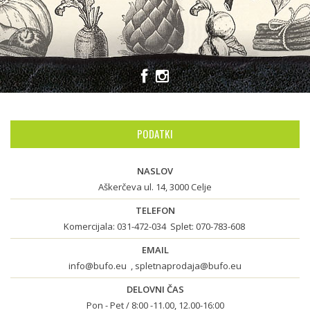
PODATKI
NASLOV
Aškerčeva ul. 14, 3000 Celje
TELEFON
Komercijala:
031-472-034
Splet:
070-783-608
EMAIL
info@bufo.eu
,
spletnaprodaja@bufo.eu
DELOVNI ČAS
Pon - Pet / 8:00 -11.00, 12.00-16:00