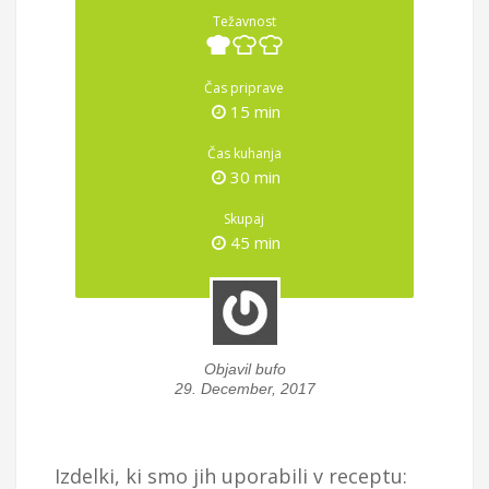
Težavnost
Čas priprave
15 min
Čas kuhanja
30 min
Skupaj
45 min
Objavil bufo
29. December, 2017
Izdelki, ki smo jih uporabili v receptu: