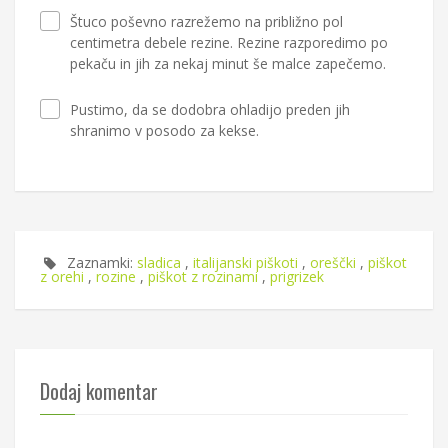
Štuco poševno razrežemo na približno pol
centimetra debele rezine. Rezine razporedimo po
pekaču in jih za nekaj minut še malce zapečemo.
Pustimo, da se dodobra ohladijo preden jih
shranimo v posodo za kekse.
Zaznamki:
sladica
,
italijanski piškoti
,
oreščki
,
piškot
z orehi
,
rozine
,
piškot z rozinami
,
prigrizek
Dodaj komentar