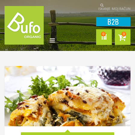
ISKANJE
MOJ RAČUN
B2B
0
0