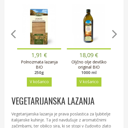
1,91 €
18,09 €
BIO
Polnozrnata lazanja
Oljčno olje deviško
Pasir
BIO
original BIO
250g
1000 ml
V košarico
V košarico
VEGETARIJANSKA LAZANJA
Vegetarijanska lazanja je prava poslastica za ljubitelje
italijanske kuhinje. Ta jed navdušuje z aromatičnimi
začimbami, ter obilico sira, ki se stopi v čudovito zlato