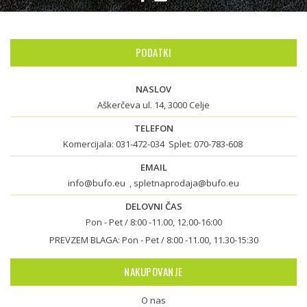
PODATKI
NASLOV
Aškerčeva ul. 14, 3000 Celje
TELEFON
Komercijala:
031-472-034
Splet:
070-783-608
EMAIL
info@bufo.eu
,
spletnaprodaja@bufo.eu
DELOVNI ČAS
Pon - Pet / 8:00 -11.00, 12.00-16:00
PREVZEM BLAGA: Pon - Pet / 8:00 -11.00, 11.30-15:30
NAKUPOVANJE
O nas