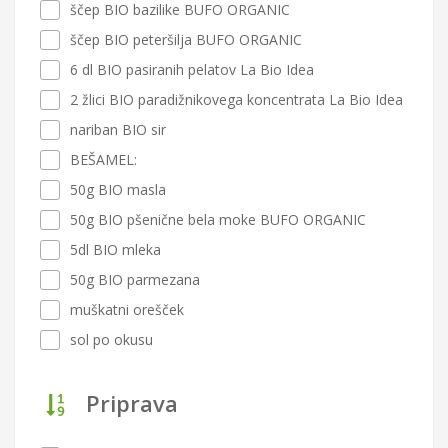
ščep BIO bazilike BUFO ORGANIC
ščep BIO peteršilja BUFO ORGANIC
6 dl BIO pasiranih pelatov La Bio Idea
2 žlici BIO paradižnikovega koncentrata La Bio Idea
nariban BIO sir
BEŠAMEL:
50g BIO masla
50g BIO pšenične bela moke BUFO ORGANIC
5dl BIO mleka
50g BIO parmezana
muškatni orešček
sol po okusu
Priprava