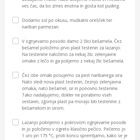
ves čas, da bo zmes enotna in gosta kot puding.
Dodamo sol po okusu, muškatni orešček ter
nariban parmezan.
V ognjevarno posodo damo 2 žlici bešamela. Čez
bešamel položimo prvo plast testenin za lazanjo.
Na testenine naložimo za nekaj žlic zelenjavne
omake z lečo in ga polijemo z nekaj žlic bešamela.
Čez obe omaki posujemo za pest naribanega sira.
Nato sledi nova plast testenin, čeznjo zelenjavna
omaka, nato bešamel, sir in ponovno testenine.
Tako nadaljujemo, dokler ne porabimo vseh
sestavin, zgornja plast pa morajo biti testenine z
bešamelom in sirom.
Lazanjo pokrijemo s pokrovom ognjevarne posode
in jo položimo v ogreto klasično pečico. Pečemo jo
1 uro pri 175 °C, proti koncu spremljamo, kako se je