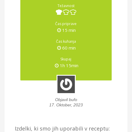
Težavnost
Čas priprave
15 min
Čas kuhanja
60 min
Skupaj
1h 15min
Objavil bufo
17. Oktober, 2023
Izdelki, ki smo jih uporabili v receptu: