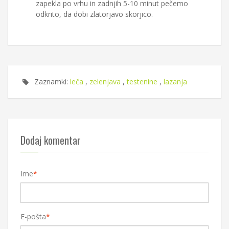
zapekla po vrhu in zadnjih 5-10 minut pečemo
odkrito, da dobi zlatorjavo skorjico.
Zaznamki:
leča
,
zelenjava
,
testenine
,
lazanja
Dodaj komentar
Ime
*
E-pošta
*