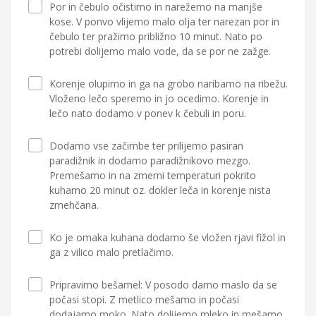
Por in čebulo očistimo in narežemo na manjše
kose. V ponvo vlijemo malo olja ter narezan por in
čebulo ter pražimo približno 10 minut. Nato po
potrebi dolijemo malo vode, da se por ne zažge.
Korenje olupimo in ga na grobo naribamo na ribežu.
Vloženo lečo speremo in jo ocedimo. Korenje in
lečo nato dodamo v ponev k čebuli in poru.
Dodamo vse začimbe ter prilijemo pasiran
paradižnik in dodamo paradižnikovo mezgo.
Premešamo in na zmerni temperaturi pokrito
kuhamo 20 minut oz. dokler leča in korenje nista
zmehčana.
Ko je omaka kuhana dodamo še vložen rjavi fižol in
ga z vilico malo pretlačimo.
Pripravimo bešamel: V posodo damo maslo da se
počasi stopi. Z metlico mešamo in počasi
dodajamo moko. Nato dolijemo mleko in mešamo